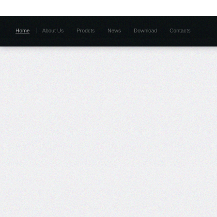
Home
About Us
Prodcts
News
Download
Contacts