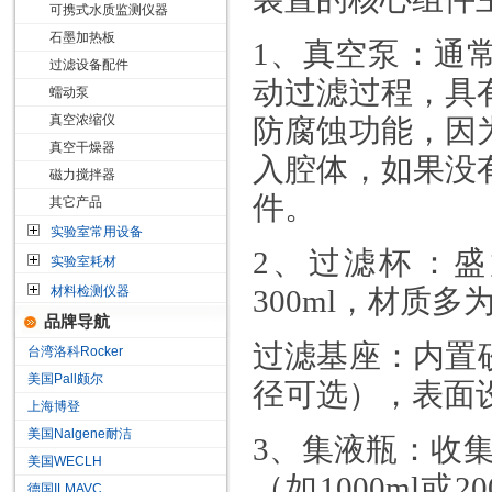
可携式水质监测仪器
石墨加热板
1
、
真空泵
‌：
过滤设备配件
动过滤过程，具
蠕动泵
真空浓缩仪
防腐蚀功能，因
真空干燥器
入腔体，如果没
磁力搅拌器
件
。
其它产品
实验室常用设备
2
、
过滤杯
‌：
实验室耗材
材料检测仪器
300ml
，材质多
品牌导航
过滤基座
‌：内
台湾洛科Rocker
美国Pall颇尔
径可选），表面
上海博登
美国Nalgene耐洁
3
、
集液瓶
‌：收
美国WECLH
（如
1000ml
或
20
德国ILMAVC