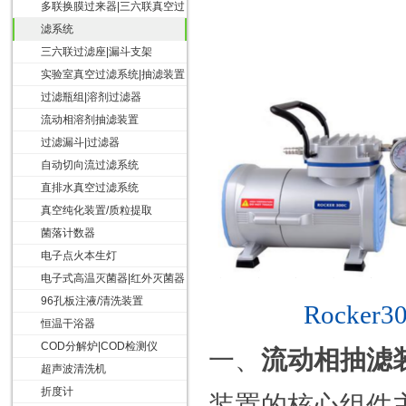
多联换膜过来器|三六联真空过
滤系统
三六联过滤座|漏斗支架
实验室真空过滤系统|抽滤装置
过滤瓶组|溶剂过滤器
流动相溶剂抽滤装置
过滤漏斗|过滤器
自动切向流过滤系统
直排水真空过滤系统
真空纯化装置/质粒提取
菌落计数器
电子点火本生灯
电子式高温灭菌器|红外灭菌器
96孔板注液/清洗装置
Rocker3
恒温干浴器
COD分解炉|COD检测仪
一、
流动相抽滤
超声波清洗机
折度计
装置的核心组件