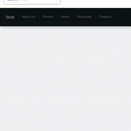
Home
About Us
Prodcts
News
Download
Contacts