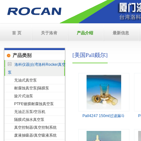
首 页
关于洛肯
产品介绍
最新信息
[美国Pall颇尔]
产品类别
洛科仪器|台湾洛科Rocker真空
泵
无油式真空泵
耐腐蚀真空泵|隔膜泵
旋片式油泵
PTFE镀膜耐腐蚀真空泵
无油正压泵/空压机
Pall4247 150ml过滤漏斗
P
隔膜式抽水真空泵
真空控制器/真空控制系统
废液抽吸器/真空吸液系统