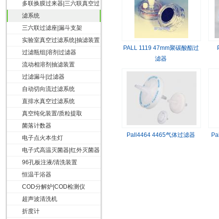
多联换膜过来器|三六联真空过
滤系统
三六联过滤座|漏斗支架
实验室真空过滤系统|抽滤装置
PALL 1119 47mm聚碳酸酯过
过滤瓶组|溶剂过滤器
滤器
流动相溶剂抽滤装置
过滤漏斗|过滤器
自动切向流过滤系统
直排水真空过滤系统
真空纯化装置/质粒提取
菌落计数器
Pall4464 4465气体过滤器
Pa
电子点火本生灯
电子式高温灭菌器|红外灭菌器
96孔板注液/清洗装置
恒温干浴器
COD分解炉|COD检测仪
超声波清洗机
折度计