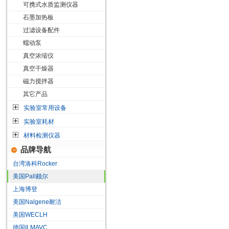
可携式水质监测仪器
石墨加热板
过滤设备配件
蠕动泵
真空浓缩仪
真空干燥器
磁力搅拌器
其它产品
实验室常用设备
实验室耗材
材料检测仪器
品牌导航
台湾洛科Rocker
美国Pall颇尔
上海博登
美国Nalgene耐洁
美国WECLH
德国ILMAVC