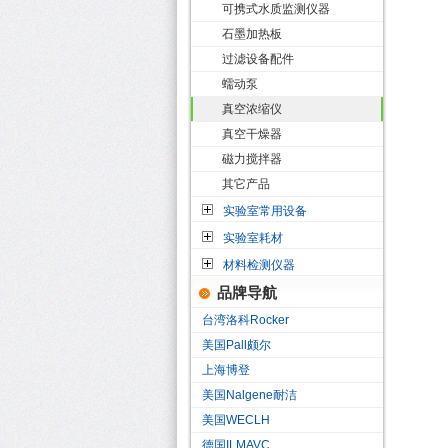
可携式水质监测仪器
石墨加热板
过滤设备配件
蠕动泵
真空浓缩仪
真空干燥器
磁力搅拌器
其它产品
实验室常用设备
实验室耗材
材料检测仪器
品牌导航
台湾洛科Rocker
美国Pall颇尔
上海博登
美国Nalgene耐洁
美国WECLH
德国ILMAVC