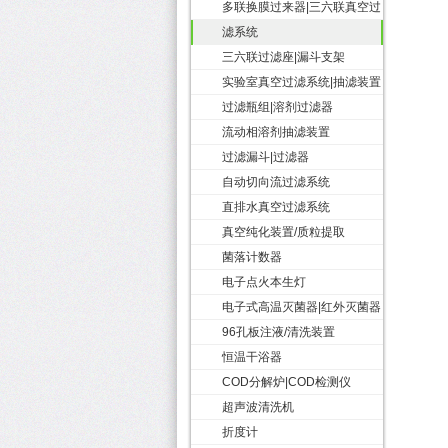
多联换膜过来器|三六联真空过
滤系统
三六联过滤座|漏斗支架
实验室真空过滤系统|抽滤装置
过滤瓶组|溶剂过滤器
流动相溶剂抽滤装置
过滤漏斗|过滤器
自动切向流过滤系统
直排水真空过滤系统
真空纯化装置/质粒提取
菌落计数器
电子点火本生灯
电子式高温灭菌器|红外灭菌器
96孔板注液/清洗装置
恒温干浴器
COD分解炉|COD检测仪
超声波清洗机
折度计