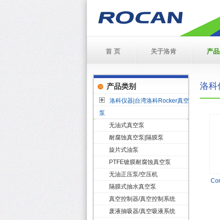
首 页
关于洛肯
产品
洛科
产品类别
洛科仪器|台湾洛科Rocker真空
泵
无油式真空泵
耐腐蚀真空泵|隔膜泵
旋片式油泵
PTFE镀膜耐腐蚀真空泵
无油正压泵/空压机
Co
隔膜式抽水真空泵
真空控制器/真空控制系统
废液抽吸器/真空吸液系统