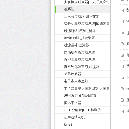
多联换膜过来器|三六联真空过
滤系统
三六联过滤座|漏斗支架
实验室真空过滤系统|抽滤装置
过滤瓶组|溶剂过滤器
流动相溶剂抽滤装置
过滤漏斗|过滤器
自动切向流过滤系统
直排水真空过滤系统
真空纯化装置/质粒提取
菌落计数器
电子点火本生灯
电子式高温灭菌器|红外灭菌器
96孔板注液/清洗装置
恒温干浴器
COD分解炉|COD检测仪
超声波清洗机
折度计