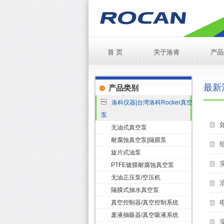
首 页
关于洛肯
产品
最新消
产品类别
洛科仪器|台湾洛科Rocker真空
泵
无油式真空泵
耐腐蚀真空泵|隔膜泵
旋片式油泵
PTFE镀膜耐腐蚀真空泵
无油正压泵/空压机
隔膜式抽水真空泵
真空控制器/真空控制系统
废液抽吸器/真空吸液系统