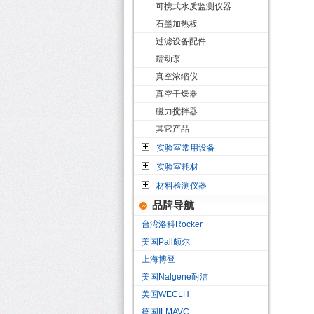
可携式水质监测仪器
石墨加热板
过滤设备配件
蠕动泵
真空浓缩仪
真空干燥器
磁力搅拌器
其它产品
实验室常用设备
实验室耗材
材料检测仪器
品牌导航
台湾洛科Rocker
美国Pall颇尔
上海博登
美国Nalgene耐洁
美国WECLH
德国ILMAVC